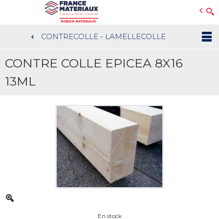
Open e-Commerce
Slogan Client
CONTRECOLLE - LAMELLECOLLE
Aller
au
CONTRE COLLE EPICEA 8X16
contenu
principal
13ML
En stock