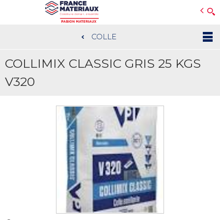
Open e-Commerce
Slogan Client
COLLE
Aller
au
COLLIMIX CLASSIC GRIS 25 KGS
contenu
principal
V320