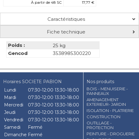
À partir de 48 SC
17,77 €
Caractéristiques
Fiche technique
Poids :
25 kg
Gencod
3538985300220
Horaires SOCIETE PABION
Nos produits
BOIS - MENUISERIE -
Lundi
07:30-12:00
13:30-18:00
PANNEAUX
Mardi
07:30-12:00
13:30-18:00
AMENAGEMENT
EXTERIEUR- JARDIN
Mercredi
07:30-12:00
13:30-18:00
ISOLATION - PLATRERIE
Jeudi
07:30-12:00
13:30-18:00
CONSTRUCTION
Vendredi
07:30-12:00
13:30-18:00
OUTILLAGE -
Samedi
Fermé
PROTECTION
PEINTURE - DROGUERIE
Dimanche
Fermé