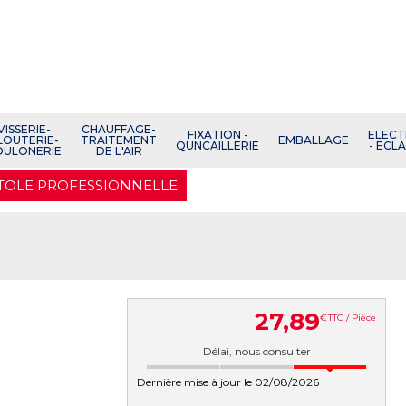
VISSERIE-
CHAUFFAGE-
FIXATION -
ELECT
LOUTERIE-
TRAITEMENT
EMBALLAGE
QUNCAILLERIE
- ECL
OULONERIE
DE L'AIR
A TOLE PROFESSIONNELLE
27
,
89
€
TTC / Pièce
Délai, nous consulter
Dernière mise à jour le 02/08/2026