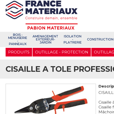
Open e-Commerce
Slogan Client
BOIS -
AMENAGEMENT
ISOLATION
MENUISERIE
EXTERIEUR-
-
CONSTRUCTION
-
JARDIN
PLATRERIE
PANNEAUX
Aller
PRODUITS
OUTILLAGE - PROTECTION
OUTILLAG
au
contenu
principal
CISAILLE A TOLE PROFESS
Descrip
CISAIL
Cisaille
Cisaill
Mâchoir