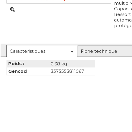
multidir
Capacité
Ressort 
automat
protégea
Caractéristiques
Fiche technique
Poids :
0.38 kg
Gencod
3375553811067