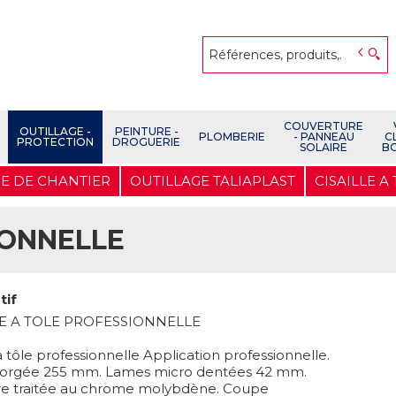
COUVERTURE
OUTILLAGE -
PEINTURE -
PLOMBERIE
- PANNEAU
C
PROTECTION
DROGUERIE
SOLAIRE
B
E DE CHANTIER
OUTILLAGE TALIAPLAST
CISAILLE 
IONNELLE
tif
LE A TOLE PROFESSIONNELLE
 à tôle professionnelle Application professionnelle.
e forgée 255 mm. Lames micro dentées 42 mm.
e traitée au chrome molybdène. Coupe