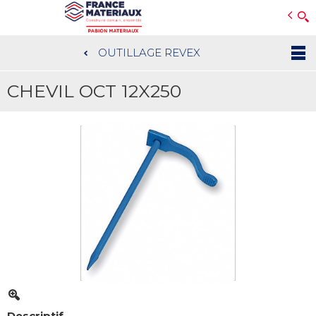
Open e-Commerce
Slogan Client
OUTILLAGE REVEX
Aller
au
CHEVIL OCT 12X250
contenu
principal
Descriptif