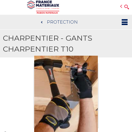
Open e-Commerce
Slogan Client
PROTECTION
Aller
au
CHARPENTIER - GANTS
contenu
principal
CHARPENTIER T10