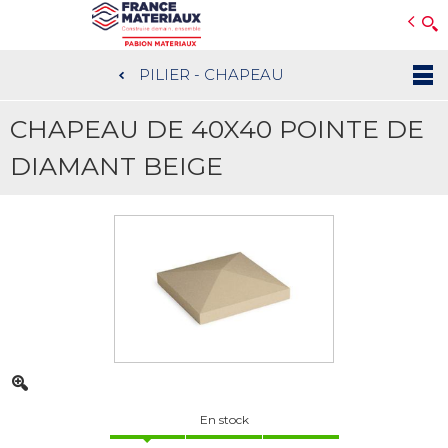
Open e-Commerce
Slogan Client
PILIER - CHAPEAU
Aller
au
CHAPEAU DE 40X40 POINTE DE
contenu
principal
DIAMANT BEIGE
En stock