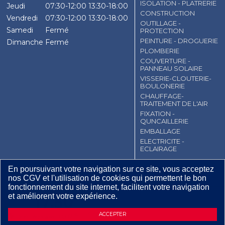
ISOLATION - PLATRERIE
Jeudi
07:30-12:00
13:30-18:00
CONSTRUCTION
Vendredi
07:30-12:00
13:30-18:00
OUTILLAGE -
Samedi
Fermé
PROTECTION
PEINTURE - DROGUERIE
Dimanche
Fermé
PLOMBERIE
COUVERTURE -
PANNEAU SOLAIRE
VISSERIE-CLOUTERIE-
BOULONERIE
CHAUFFAGE-
TRAITEMENT DE L'AIR
FIXATION -
QUNCAILLERIE
EMBALLAGE
ELECTRICITE -
ECLAIRAGE
CGV
Contact
Mentions légales
En poursuivant votre navigation sur ce site, vous acceptez
nos CGV et l'utilisation de cookies qui permettent le bon
Plan du site
fonctionnement du site internet, facilitent votre navigation
et améliorent votre expérience.
17
,
50
€
TTC / Pièce
DEMANDE D’INFORMATIONS
ACCEPTER
€ HT / Pièce
0,02
Dont écotaxe :