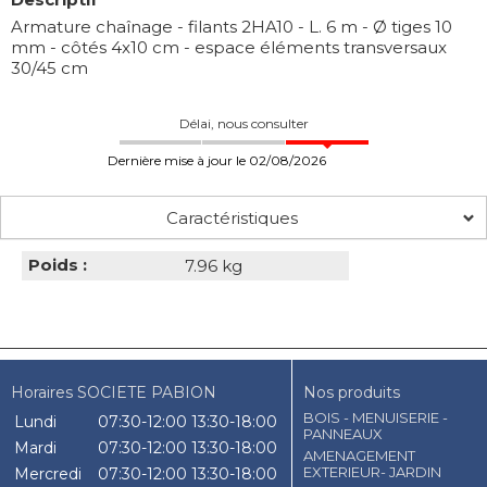
Armature chaînage - filants 2HA10 - L. 6 m - Ø tiges 10
mm - côtés 4x10 cm - espace éléments transversaux
30/45 cm
Délai, nous consulter
Dernière mise à jour le 02/08/2026
Caractéristiques
Poids :
7.96 kg
Horaires SOCIETE PABION
Nos produits
BOIS - MENUISERIE -
Lundi
07:30-12:00
13:30-18:00
PANNEAUX
Mardi
07:30-12:00
13:30-18:00
AMENAGEMENT
EXTERIEUR- JARDIN
Mercredi
07:30-12:00
13:30-18:00