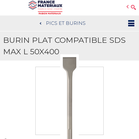
Open e-Commerce
Slogan Client
PICS ET BURINS
Aller
au
BURIN PLAT COMPATIBLE SDS
contenu
principal
MAX L 50X400