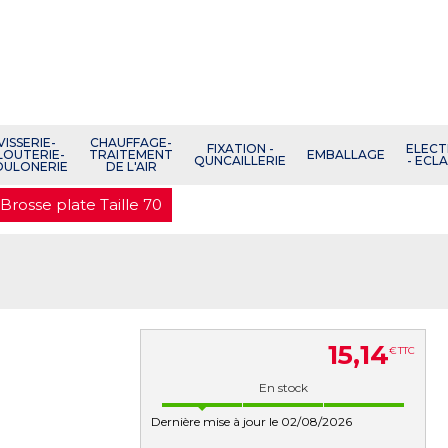
VISSERIE-
CHAUFFAGE-
FIXATION -
ELECT
LOUTERIE-
TRAITEMENT
EMBALLAGE
QUNCAILLERIE
- ECL
OULONERIE
DE L'AIR
Brosse plate Taille 70
15
,
14
€
TTC
En stock
Dernière mise à jour le 02/08/2026