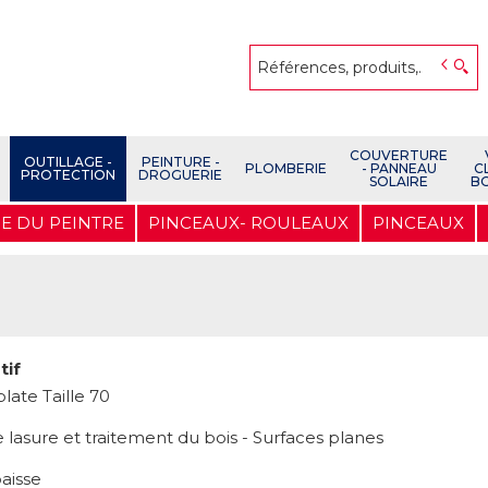
COUVERTURE
OUTILLAGE -
PEINTURE -
PLOMBERIE
- PANNEAU
C
PROTECTION
DROGUERIE
SOLAIRE
B
E DU PEINTRE
PINCEAUX- ROULEAUX
PINCEAUX
tif
late Taille 70
 lasure et traitement du bois - Surfaces planes
aisse