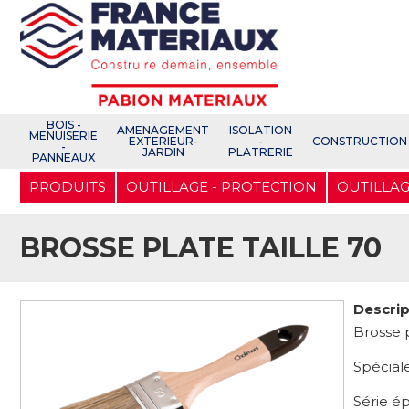
Open e-Commerce
Slogan Client
BOIS -
AMENAGEMENT
ISOLATION
MENUISERIE
EXTERIEUR-
-
CONSTRUCTION
-
JARDIN
PLATRERIE
PANNEAUX
Aller
PRODUITS
OUTILLAGE - PROTECTION
OUTILLAG
au
contenu
principal
BROSSE PLATE TAILLE 70
Descrip
Brosse p
Spéciale
Série ép