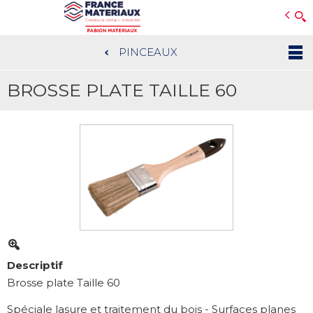
Open e-Commerce
Slogan Client
PINCEAUX
Aller
au
BROSSE PLATE TAILLE 60
contenu
principal
Descriptif
Brosse plate Taille 60
Spéciale lasure et traitement du bois - Surfaces planes