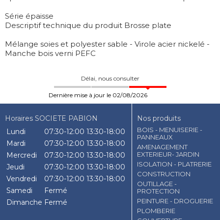
Série épaisse
Descriptif technique du produit Brosse plate
Mélange soies et polyester sable - Virole acier nickelé -
Manche bois verni PEFC
Délai, nous consulter
Dernière mise à jour le 02/08/2026
Horaires SOCIETE PABION
Nos produits
BOIS - MENUISERIE -
Lundi
07:30-12:00
13:30-18:00
PANNEAUX
Mardi
07:30-12:00
13:30-18:00
AMENAGEMENT
EXTERIEUR- JARDIN
Mercredi
07:30-12:00
13:30-18:00
ISOLATION - PLATRERIE
Jeudi
07:30-12:00
13:30-18:00
CONSTRUCTION
Vendredi
07:30-12:00
13:30-18:00
OUTILLAGE -
Samedi
Fermé
PROTECTION
PEINTURE - DROGUERIE
Dimanche
Fermé
PLOMBERIE