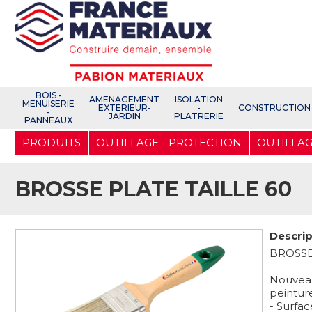
Open e-Commerce
Slogan Client
BOIS -
AMENAGEMENT
ISOLATION
MENUISERIE
EXTERIEUR-
-
CONSTRUCTION
-
JARDIN
PLATRERIE
PANNEAUX
Aller
PRODUITS
OUTILLAGE - PROTECTION
OUTILLAG
au
contenu
principal
BROSSE PLATE TAILLE 60
Descrip
BROSSE
Nouveau
peintur
- Surfa