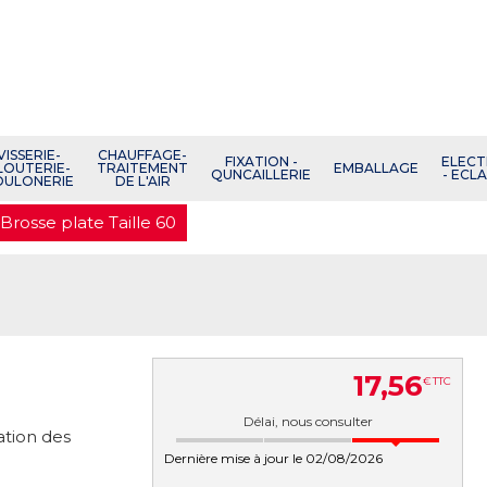
VISSERIE-
CHAUFFAGE-
FIXATION -
ELECT
LOUTERIE-
TRAITEMENT
EMBALLAGE
QUNCAILLERIE
- ECL
OULONERIE
DE L'AIR
Brosse plate Taille 60
17
,
56
€
TTC
Délai, nous consulter
ation des
Dernière mise à jour le 02/08/2026