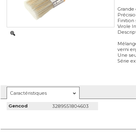
Grande c
Précisi
Finitio
Virole I
Descrip
Mélange 
verni e
Une seu
Série ex
Caractéristiques
Gencod
3289551804603