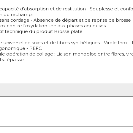
apacité d'absorption et de restitution - Souplesse et confor
on du rechampi
n sans cordage - Absence de départ et de reprise de brosse
nox contre l'oxydation liée aux phases aqueuses
tif technique du produit Brosse plate
universel de soies et de fibres synthétiques - Virole Inox 
rgonomique - PEFC
le opération de collage : Liaison monobloc entre fibres, vi
tra épaisse