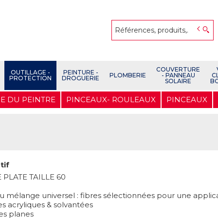
COUVERTURE
OUTILLAGE -
PEINTURE -
PLOMBERIE
- PANNEAU
C
PROTECTION
DROGUERIE
SOLAIRE
B
E DU PEINTRE
PINCEAUX- ROULEAUX
PINCEAUX
tif
 PLATE TAILLE 60
 mélange universel : fibres sélectionnées pour une applic
es acryliques & solvantées
ces planes