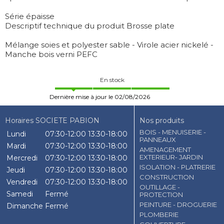
Série épaisse
Descriptif technique du produit Brosse plate
Mélange soies et polyester sable - Virole acier nickelé -
Manche bois verni PEFC
En stock
Dernière mise à jour le 02/08/2026
Horaires SOCIETE PABION
Nos produits
BOIS - MENUISERIE -
Lundi
07:30-12:00
13:30-18:00
PANNEAUX
Mardi
07:30-12:00
13:30-18:00
AMENAGEMENT
EXTERIEUR- JARDIN
Mercredi
07:30-12:00
13:30-18:00
ISOLATION - PLATRERIE
Jeudi
07:30-12:00
13:30-18:00
CONSTRUCTION
Vendredi
07:30-12:00
13:30-18:00
OUTILLAGE -
Samedi
Fermé
PROTECTION
PEINTURE - DROGUERIE
Dimanche
Fermé
PLOMBERIE