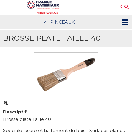
Open e-Commerce
Slogan Client
PINCEAUX
Aller
au
BROSSE PLATE TAILLE 40
contenu
principal
Descriptif
Brosse plate Taille 40
Spéciale lasure et traitement du bois - Surfaces planes