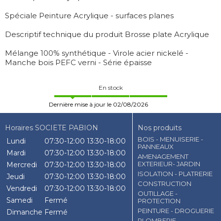
Spéciale Peinture Acrylique - surfaces planes
Descriptif technique du produit Brosse plate Acrylique
Mélange 100% synthétique - Virole acier nickelé -
Manche bois PEFC verni - Série épaisse
En stock
Dernière mise à jour le 02/08/2026
Horaires SOCIETE PABION
Nos produits
BOIS - MENUISERIE -
Lundi
07:30-12:00
13:30-18:00
PANNEAUX
Mardi
07:30-12:00
13:30-18:00
AMENAGEMENT
EXTERIEUR- JARDIN
Mercredi
07:30-12:00
13:30-18:00
ISOLATION - PLATRERIE
Jeudi
07:30-12:00
13:30-18:00
CONSTRUCTION
Vendredi
07:30-12:00
13:30-18:00
OUTILLAGE -
Samedi
Fermé
PROTECTION
PEINTURE - DROGUERIE
Dimanche
Fermé
PLOMBERIE