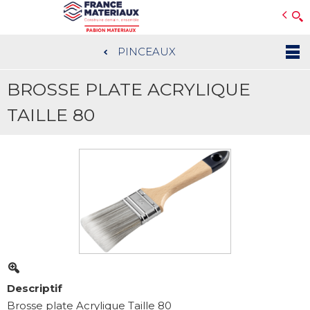
Open e-Commerce
Slogan Client
PINCEAUX
Aller
au
BROSSE PLATE ACRYLIQUE
contenu
principal
TAILLE 80
Descriptif
Brosse plate Acrylique Taille 80