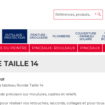
COUVERTURE
OUTILLAGE -
PEINTURE -
PLOMBERIE
- PANNEAU
C
PROTECTION
DROGUERIE
SOLAIRE
B
E DU PEINTRE
PINCEAUX- ROULEAUX
PINCEAUX
TAILLE 14
tif
à tableau Ronde Taille 14
de précision sur moulures, cadres et reliefs
pour réaliser vos retouches, raccords, collages et pour tous 