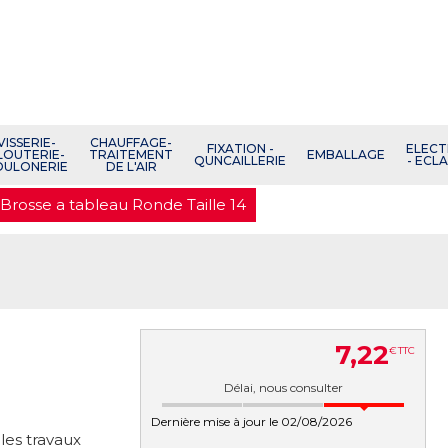
VISSERIE-
CHAUFFAGE-
FIXATION -
ELECT
LOUTERIE-
TRAITEMENT
EMBALLAGE
QUNCAILLERIE
- ECL
OULONERIE
DE L'AIR
Brosse a tableau Ronde Taille 14
7
,
22
€
TTC
Délai, nous consulter
Dernière mise à jour le 02/08/2026
les travaux