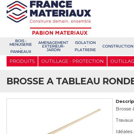
Open e-Commerce
Slogan Client
BOIS -
AMENAGEMENT
ISOLATION
MENUISERIE
EXTERIEUR-
-
CONSTRUCTION
-
JARDIN
PLATRERIE
PANNEAUX
Aller
PRODUITS
OUTILLAGE - PROTECTION
OUTILLAG
au
contenu
principal
BROSSE A TABLEAU RONDE 
Descrip
Brosse 
Travaux 
Idéales 