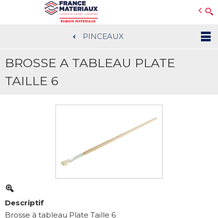
Open e-Commerce
Slogan Client
PINCEAUX
Aller
au
BROSSE A TABLEAU PLATE
contenu
principal
TAILLE 6
Descriptif
Brosse à tableau Plate Taille 6