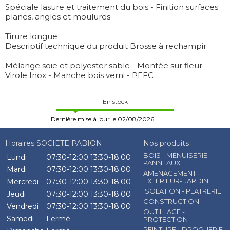
Spéciale lasure et traitement du bois - Finition surfaces
planes, angles et moulures
Tirure longue
Descriptif technique du produit Brosse à rechampir
Mélange soie et polyester sable - Montée sur fleur -
Virole Inox - Manche bois verni - PEFC
En stock
Dernière mise à jour le 02/08/2026
Horaires SOCIETE PABION
Nos produits
BOIS - MENUISERIE -
Lundi
07:30-12:00
13:30-18:00
PANNEAUX
Mardi
07:30-12:00
13:30-18:00
AMENAGEMENT
EXTERIEUR- JARDIN
Mercredi
07:30-12:00
13:30-18:00
ISOLATION - PLATRERIE
Jeudi
07:30-12:00
13:30-18:00
CONSTRUCTION
Vendredi
07:30-12:00
13:30-18:00
OUTILLAGE -
Samedi
Fermé
PROTECTION
PEINTURE - DROGUERIE