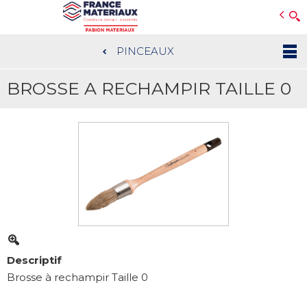
Open e-Commerce
Slogan Client
PINCEAUX
Aller
au
BROSSE A RECHAMPIR TAILLE 0
contenu
principal
Descriptif
Brosse à rechampir Taille 0