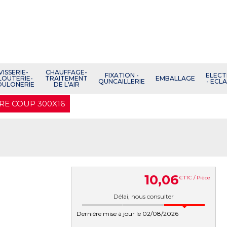
VISSERIE-
CHAUFFAGE-
FIXATION -
ELECT
LOUTERIE-
TRAITEMENT
EMBALLAGE
QUNCAILLERIE
- ECL
OULONERIE
DE L'AIR
RE COUP 300X16
10
,
06
€
TTC / Pièce
Délai, nous consulter
Dernière mise à jour le 02/08/2026