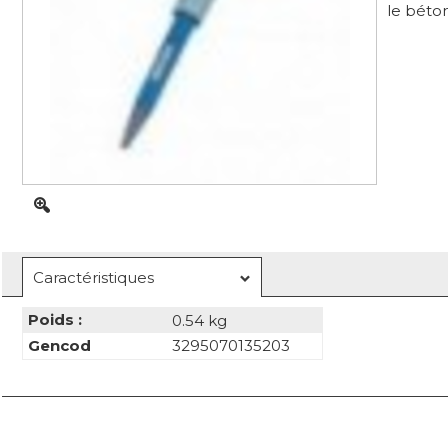
le béton
Caractéristiques
Poids :
0.54 kg
Gencod
3295070135203