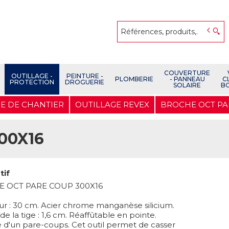
COUVERTURE
OUTILLAGE -
PEINTURE -
PLOMBERIE
- PANNEAU
C
PROTECTION
DROGUERIE
SOLAIRE
B
E DE CHANTIER
OUTILLAGE REVEX
BROCHE OCT PA
00X16
tif
 OCT PARE COUP 300X16
r : 30 cm. Acier chrome manganèse silicium.
de la tige : 1,6 cm. Réaffûtable en pointe.
 d'un pare-coups. Cet outil permet de casser