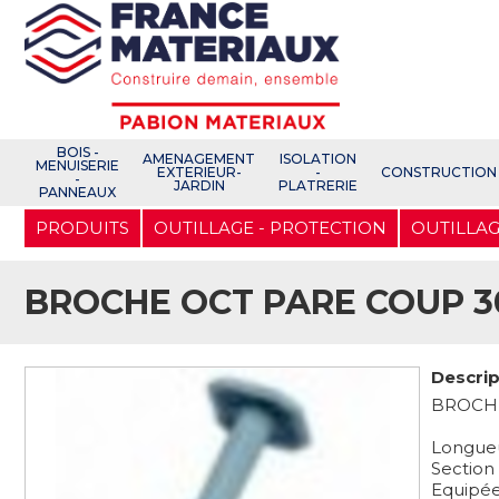
Open e-Commerce
Slogan Client
BOIS -
AMENAGEMENT
ISOLATION
MENUISERIE
EXTERIEUR-
-
CONSTRUCTION
-
JARDIN
PLATRERIE
PANNEAUX
Aller
PRODUITS
OUTILLAGE - PROTECTION
OUTILLAG
au
contenu
principal
BROCHE OCT PARE COUP 3
Descrip
BROCHE
Longueu
Section 
Equipée