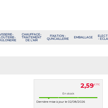
VISSERIE-
CHAUFFAGE-
FIXATION -
ELECT
LOUTERIE-
TRAITEMENT
EMBALLAGE
QUNCAILLERIE
- ECL
OULONERIE
DE L'AIR
2
,
59
€
TTC
En stock
Dernière mise à jour le 02/08/2026