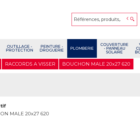
COUVERTURE
OUTILLAGE -
PEINTURE -
PLOMBERIE
- PANNEAU
C
PROTECTION
DROGUERIE
SOLAIRE
B
RACCORDS A VISSER
BOUCHON MALE 20x27 620
0
tif
N MALE 20x27 620