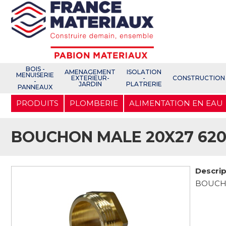
Open e-Commerce
Slogan Client
BOIS -
AMENAGEMENT
ISOLATION
MENUISERIE
EXTERIEUR-
-
CONSTRUCTION
-
JARDIN
PLATRERIE
PANNEAUX
Aller
PRODUITS
PLOMBERIE
ALIMENTATION EN EAU
au
contenu
principal
BOUCHON MALE 20X27 62
Descrip
BOUCHO