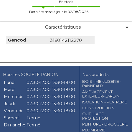
En stock
Dernière mise à jour le 02/08/2026
Caractéristiques
Gencod
3160142112270
Horaires SOCIETE PABION
Nos produits
BOIS - MENUISERIE -
Lundi
07:30-12:00
13:30-18:00
PANNEAUX
Mardi
07:30-12:00
13:30-18:00
AMENAGEMENT
EXTERIEUR- JARDIN
Mercredi
07:30-12:00
13:30-18:00
ISOLATION - PLATRERIE
Jeudi
07:30-12:00
13:30-18:00
CONSTRUCTION
Vendredi
07:30-12:00
13:30-18:00
OUTILLAGE -
Samedi
Fermé
PROTECTION
PEINTURE - DROGUERIE
Dimanche
Fermé
PLOMBERIE