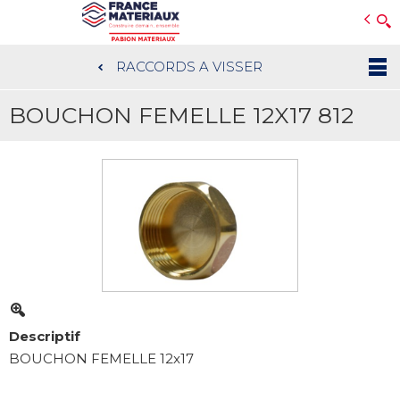
Open e-Commerce
Slogan Client
RACCORDS A VISSER
Aller
au
BOUCHON FEMELLE 12X17 812
contenu
principal
Descriptif
BOUCHON FEMELLE 12x17