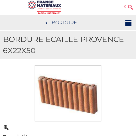
Open e-Commerce
Slogan Client
BORDURE
Aller
au
BORDURE ECAILLE PROVENCE
contenu
principal
6X22X50