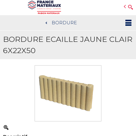
Open e-Commerce
Slogan Client
BORDURE
Aller
au
BORDURE ECAILLE JAUNE CLAIR
contenu
principal
6X22X50