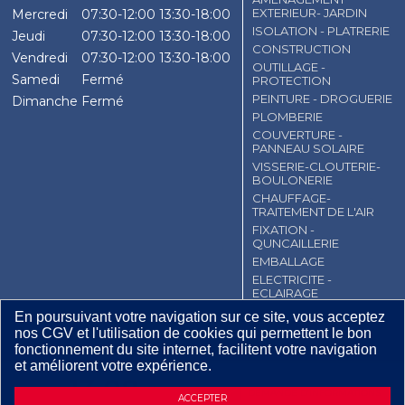
EXTERIEUR- JARDIN
Mercredi
07:30-12:00
13:30-18:00
ISOLATION - PLATRERIE
Jeudi
07:30-12:00
13:30-18:00
CONSTRUCTION
Vendredi
07:30-12:00
13:30-18:00
OUTILLAGE -
Samedi
Fermé
PROTECTION
PEINTURE - DROGUERIE
Dimanche
Fermé
PLOMBERIE
COUVERTURE -
PANNEAU SOLAIRE
VISSERIE-CLOUTERIE-
BOULONERIE
CHAUFFAGE-
TRAITEMENT DE L'AIR
FIXATION -
QUNCAILLERIE
EMBALLAGE
ELECTRICITE -
ECLAIRAGE
En poursuivant votre navigation sur ce site, vous acceptez
CGV
Contact
Mentions légales
nos CGV et l'utilisation de cookies qui permettent le bon
Plan du site
fonctionnement du site internet, facilitent votre navigation
et améliorent votre expérience.
13
,
08
€
TTC / BTE
DEMANDE D’INFORMATIONS
ACCEPTER