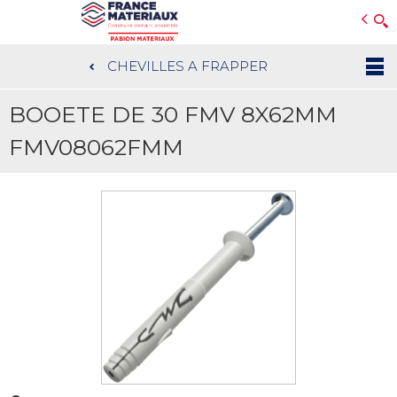
Open e-Commerce
Slogan Client
CHEVILLES A FRAPPER
Aller
au
BOOETE DE 30 FMV 8X62MM
contenu
principal
FMV08062FMM