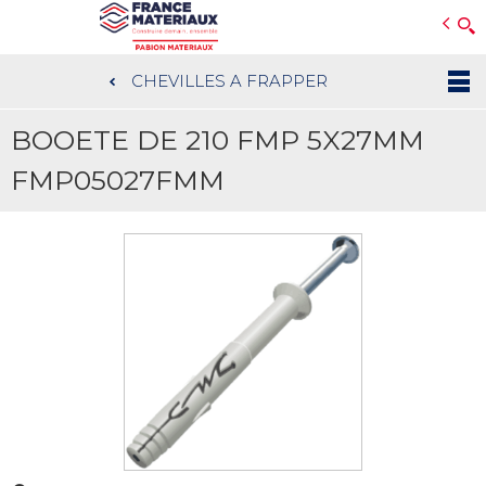
Open e-Commerce
Slogan Client
CHEVILLES A FRAPPER
Aller
au
BOOETE DE 210 FMP 5X27MM
contenu
principal
FMP05027FMM