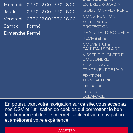
EXTERIEUR- JARDIN
Mercredi
07:30-12:00
13:30-18:00
ISOLATION - PLATRERIE
Jeudi
07:30-12:00
13:30-18:00
CONSTRUCTION
Vendredi
07:30-12:00
13:30-18:00
OUTILLAGE -
Samedi
Fermé
PROTECTION
PEINTURE - DROGUERIE
Dimanche
Fermé
PLOMBERIE
COUVERTURE -
PANNEAU SOLAIRE
VISSERIE-CLOUTERIE-
BOULONERIE
CHAUFFAGE-
TRAITEMENT DE L'AIR
FIXATION -
QUNCAILLERIE
EMBALLAGE
ELECTRICITE -
ECLAIRAGE
En poursuivant votre navigation sur ce site, vous acceptez
CGV
Contact
Mentions légales
nos CGV et l'utilisation de cookies qui permettent le bon
Plan du site
fonctionnement du site internet, facilitent votre navigation
et améliorent votre expérience.
19
,
04
€
TTC / BTE
DEMANDE D’INFORMATIONS
ACCEPTER