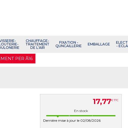
VISSERIE-
CHAUFFAGE-
FIXATION -
ELECT
LOUTERIE-
TRAITEMENT
EMBALLAGE
QUNCAILLERIE
- ECL
OULONERIE
DE L'AIR
EMENT PER Ã16
17
,
77
€
TTC
En stock
Dernière mise à jour le 02/08/2026