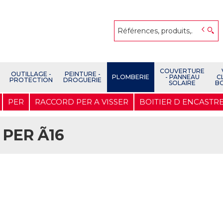
COUVERTURE
OUTILLAGE -
PEINTURE -
PLOMBERIE
- PANNEAU
C
PROTECTION
DROGUERIE
SOLAIRE
B
PER
RACCORD PER A VISSER
BOITIER D ENCASTR
PER Ã16