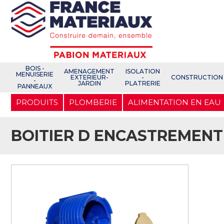
Open e-Commerce
Slogan Client
BOIS -
AMENAGEMENT
ISOLATION
MENUISERIE
EXTERIEUR-
-
CONSTRUCTION
-
JARDIN
PLATRERIE
PANNEAUX
Aller
PRODUITS
PLOMBERIE
ALIMENTATION EN EAU
au
contenu
principal
BOITIER D ENCASTREMENT 