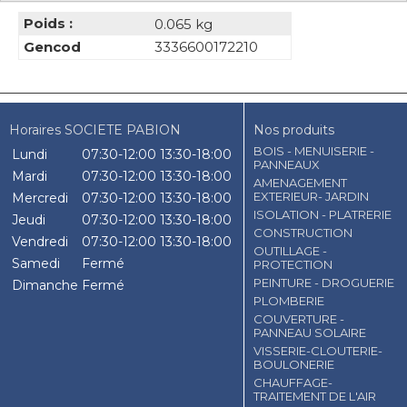
Poids :
0.065 kg
Gencod
3336600172210
Horaires SOCIETE PABION
Nos produits
BOIS - MENUISERIE -
Lundi
07:30-12:00
13:30-18:00
PANNEAUX
Mardi
07:30-12:00
13:30-18:00
AMENAGEMENT
EXTERIEUR- JARDIN
Mercredi
07:30-12:00
13:30-18:00
ISOLATION - PLATRERIE
Jeudi
07:30-12:00
13:30-18:00
CONSTRUCTION
Vendredi
07:30-12:00
13:30-18:00
OUTILLAGE -
Samedi
Fermé
PROTECTION
PEINTURE - DROGUERIE
Dimanche
Fermé
PLOMBERIE
COUVERTURE -
PANNEAU SOLAIRE
VISSERIE-CLOUTERIE-
BOULONERIE
CHAUFFAGE-
TRAITEMENT DE L'AIR