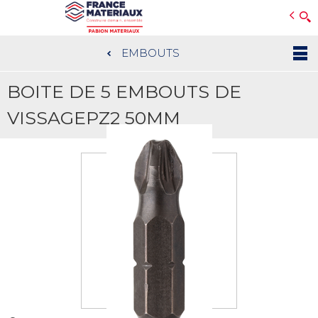
Open e-Commerce
Slogan Client
EMBOUTS
Aller
au
BOITE DE 5 EMBOUTS DE
contenu
principal
VISSAGEPZ2 50MM