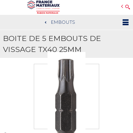
Open e-Commerce
Slogan Client
EMBOUTS
Aller
au
BOITE DE 5 EMBOUTS DE
contenu
principal
VISSAGE TX40 25MM