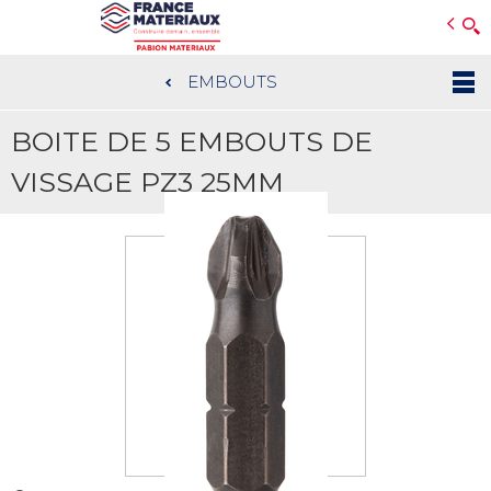
Open e-Commerce
Slogan Client
EMBOUTS
Aller
au
BOITE DE 5 EMBOUTS DE
contenu
principal
VISSAGE PZ3 25MM