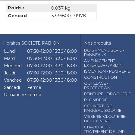
Poids :
0.037 kg
Gencod
3336600171978
Horaires SOCIETE PABION
Nos produits
BOIS - MENUISERIE -
Lundi
07:30-12:00
13:30-18:00
PANNEAUX
Mardi
07:30-12:00
13:30-18:00
AMENAGEMENT
EXTERIEUR- JARDIN
Mercredi
07:30-12:00
13:30-18:00
ISOLATION - PLATRERIE
Jeudi
07:30-12:00
13:30-18:00
CONSTRUCTION
Vendredi
07:30-12:00
13:30-18:00
OUTILLAGE -
Samedi
Fermé
PROTECTION
PEINTURE - DROGUERIE
Dimanche
Fermé
PLOMBERIE
COUVERTURE -
PANNEAU SOLAIRE
VISSERIE-CLOUTERIE-
BOULONERIE
CHAUFFAGE-
TRAITEMENT DE L'AIR