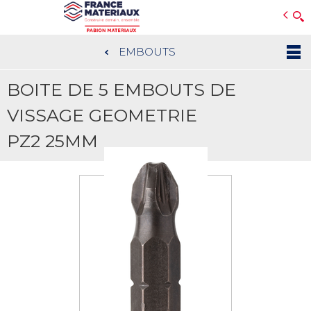
Open e-Commerce
Slogan Client
EMBOUTS
Aller
au
BOITE DE 5 EMBOUTS DE
contenu
principal
VISSAGE GEOMETRIE
PZ2 25MM