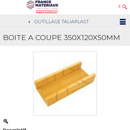
Open e-Commerce
Slogan Client
OUTILLAGE TALIAPLAST
Aller
au
BOITE A COUPE 350X120X50MM
contenu
principal
Descriptif