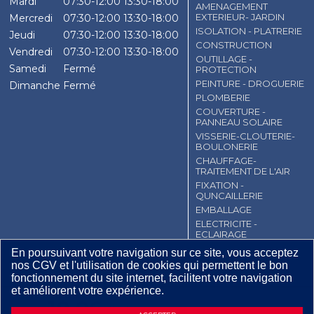
Mardi
07:30-12:00
13:30-18:00
AMENAGEMENT
EXTERIEUR- JARDIN
Mercredi
07:30-12:00
13:30-18:00
ISOLATION - PLATRERIE
Jeudi
07:30-12:00
13:30-18:00
CONSTRUCTION
Vendredi
07:30-12:00
13:30-18:00
OUTILLAGE -
Samedi
Fermé
PROTECTION
PEINTURE - DROGUERIE
Dimanche
Fermé
PLOMBERIE
COUVERTURE -
PANNEAU SOLAIRE
VISSERIE-CLOUTERIE-
BOULONERIE
CHAUFFAGE-
TRAITEMENT DE L'AIR
FIXATION -
QUNCAILLERIE
EMBALLAGE
ELECTRICITE -
ECLAIRAGE
En poursuivant votre navigation sur ce site, vous acceptez
CGV
Contact
Mentions légales
nos CGV et l'utilisation de cookies qui permettent le bon
Plan du site
fonctionnement du site internet, facilitent votre navigation
et améliorent votre expérience.
18
,
96
€
TTC / Pièce
DEMANDE D’INFORMATIONS