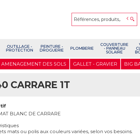
COUVERTURE
OUTILLAGE -
PEINTURE -
PLOMBERIE
- PANNEAU
C
PROTECTION
DROGUERIE
SOLAIRE
B
AMENAGEMENT DES SOLS
GALLET - GRAVIER
BIG B
40 CARRARE 1T
tif
MAT BLANC DE CARRARE
istiques
ts mats ou polis aux couleurs variées, selon vos besoins.