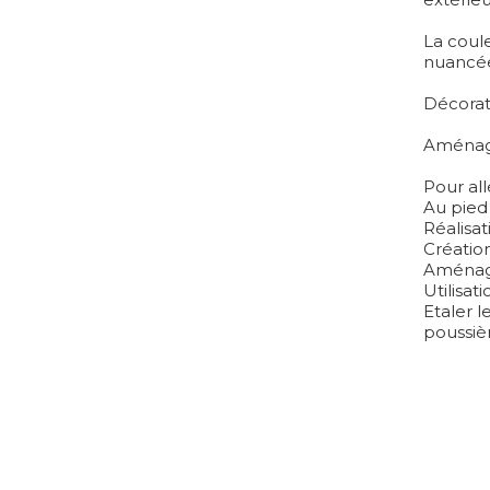
La coule
nuancée
Décorat
Aménagem
Pour all
Au pied 
Réalisat
Création
Aménag
Utilisati
Etaler l
poussièr