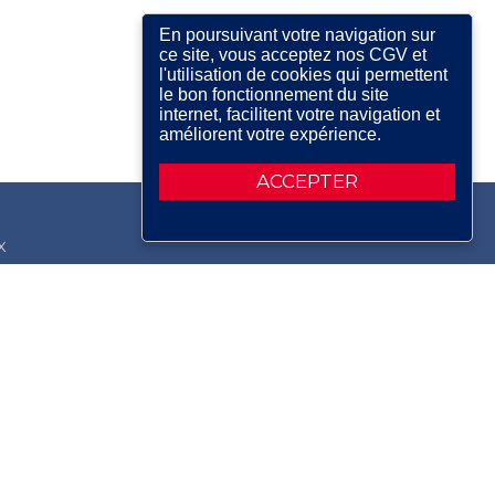
En poursuivant votre navigation sur
ce site, vous acceptez nos CGV et
l'utilisation de cookies qui permettent
le bon fonctionnement du site
internet, facilitent votre navigation et
améliorent votre expérience.
ACCEPTER
X
RDIN
IRE
ERIE
AIR