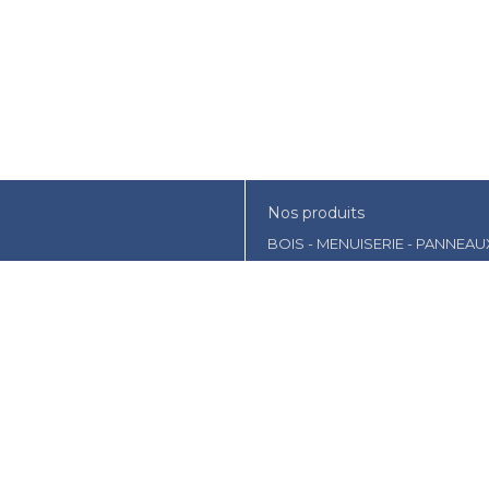
Nos produits
BOIS - MENUISERIE - PANNEAU
AMENAGEMENT EXTERIEUR- JA
ISOLATION - PLATRERIE
CONSTRUCTION
OUTILLAGE - PROTECTION
PEINTURE - DROGUERIE
PLOMBERIE
COUVERTURE - PANNEAU SOLA
VISSERIE-CLOUTERIE-BOULON
CHAUFFAGE-TRAITEMENT DE L'
FIXATION - QUNCAILLERIE
EMBALLAGE