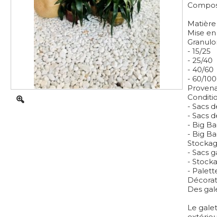
Composez
Matière
Mise en 
Granulo
- 15/25
- 25/40
- 40/60
- 60/100
Provenan
Conditi
- Sacs d
- Sacs d
- Big B
- Big Ba
Stockag
- Sacs g
- Stocka
- Palet
Décorat
Des gale
Le gale
extérieu