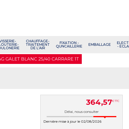
VISSERIE-
CHAUFFAGE-
FIXATION -
ELECT
LOUTERIE-
TRAITEMENT
EMBALLAGE
QUNCAILLERIE
- ECL
OULONERIE
DE L'AIR
AG GALET BLANC 25/40 CARRARE 1T
364
,
57
€
TTC
Délai, nous consulter
Dernière mise à jour le 02/08/2026