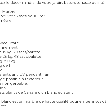
 le décor minéral de votre jardin, bassin, terrasse ou intér
 : Marbre
oeuvre : 3 sacs pour 1 m²
métrie :
ce : Italie
onnement :
e 15 kg, 70 sacs/palette
e 25 kg, 48 sacs/palette
ag 350 kg
g de 1 T
e :
arantis anti UV pendant 1 an
ge possible à l'extérieur
te non gerbable.
ion
ts blancs de Carrare d'un blanc éclatant.
t blanc est un marbre de haute qualité pour embellir vos d
res.