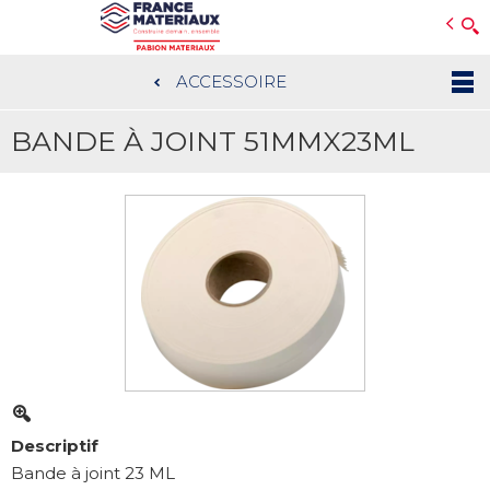
Open e-Commerce
Slogan Client
ACCESSOIRE
Aller
au
BANDE À JOINT 51MMX23ML
contenu
principal
Descriptif
Bande à joint 23 ML