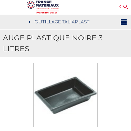
Open e-Commerce
Slogan Client
OUTILLAGE TALIAPLAST
Aller
au
AUGE PLASTIQUE NOIRE 3
contenu
principal
LITRES