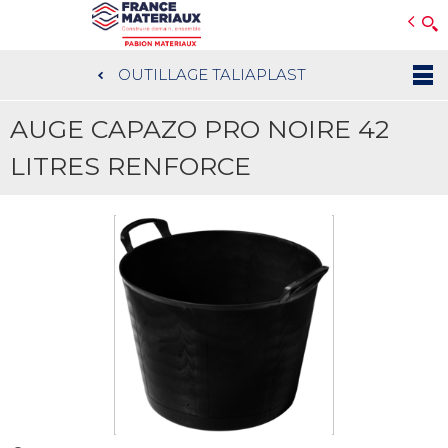
Open e-Commerce
Slogan Client
OUTILLAGE TALIAPLAST
Aller
au
AUGE CAPAZO PRO NOIRE 42
contenu
principal
LITRES RENFORCE