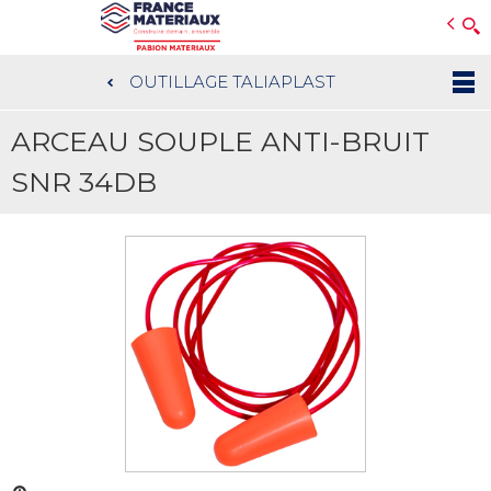
Open e-Commerce
Slogan Client
OUTILLAGE TALIAPLAST
Aller
au
ARCEAU SOUPLE ANTI-BRUIT
contenu
principal
SNR 34DB