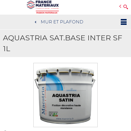
Open e-Commerce
Slogan Client
MUR ET PLAFOND
Aller
au
AQUASTRIA SAT.BASE INTER SF
contenu
principal
1L