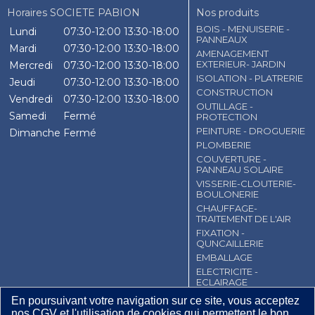
Horaires SOCIETE PABION
Nos produits
BOIS - MENUISERIE -
Lundi
07:30-12:00
13:30-18:00
PANNEAUX
Mardi
07:30-12:00
13:30-18:00
AMENAGEMENT
EXTERIEUR- JARDIN
Mercredi
07:30-12:00
13:30-18:00
ISOLATION - PLATRERIE
Jeudi
07:30-12:00
13:30-18:00
CONSTRUCTION
Vendredi
07:30-12:00
13:30-18:00
OUTILLAGE -
Samedi
Fermé
PROTECTION
PEINTURE - DROGUERIE
Dimanche
Fermé
PLOMBERIE
COUVERTURE -
PANNEAU SOLAIRE
VISSERIE-CLOUTERIE-
BOULONERIE
CHAUFFAGE-
TRAITEMENT DE L'AIR
FIXATION -
QUNCAILLERIE
EMBALLAGE
ELECTRICITE -
ECLAIRAGE
En poursuivant votre navigation sur ce site, vous acceptez
CGV
Contact
Mentions légales
nos CGV et l'utilisation de cookies qui permettent le bon