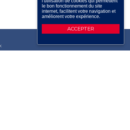
l'utilisation de cookies qui permettent
le bon fonctionnement du site
internet, facilitent votre navigation et
améliorent votre expérience.
ACCEPTER
X
RDIN
IRE
ERIE
AIR
Plan du site