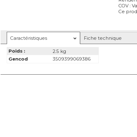
COV : Va
Ce prod
Caractéristiques
Fiche technique
Poids :
2.5 kg
Gencod
3509399069386