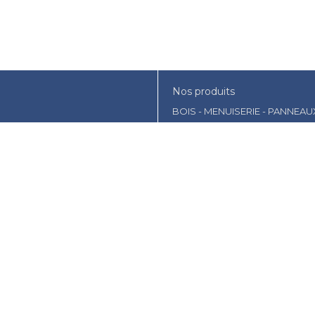
Nos produits
BOIS - MENUISERIE - PANNEAU
AMENAGEMENT EXTERIEUR- JA
ISOLATION - PLATRERIE
CONSTRUCTION
OUTILLAGE - PROTECTION
PEINTURE - DROGUERIE
PLOMBERIE
COUVERTURE - PANNEAU SOLA
VISSERIE-CLOUTERIE-BOULON
CHAUFFAGE-TRAITEMENT DE L'
FIXATION - QUNCAILLERIE
EMBALLAGE
ELECTRICITE - ECLAIRAGE
Contact
Mentions légales