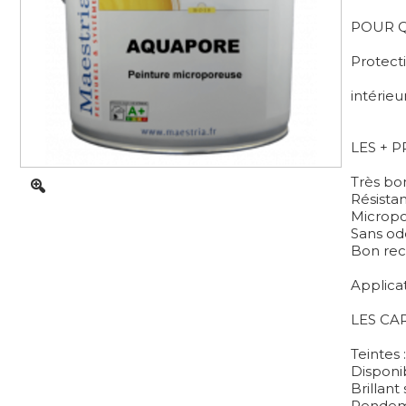
POUR Q
Protect
intérieu
LES + 
Très bo
Résista
Micropor
Sans ode
Bon rec
Applicat
LES CA
Teintes 
Disponib
Brillant
Rendeme