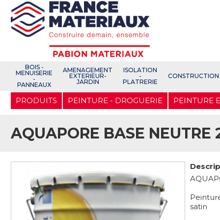
Open e-Commerce
Slogan Client
BOIS -
AMENAGEMENT
ISOLATION
MENUISERIE
EXTERIEUR-
-
CONSTRUCTION
-
JARDIN
PLATRERIE
PANNEAUX
Aller
PRODUITS
PEINTURE - DROGUERIE
PEINTURE 
au
contenu
principal
AQUAPORE BASE NEUTRE 
Descrip
AQUAP
Peintur
satin