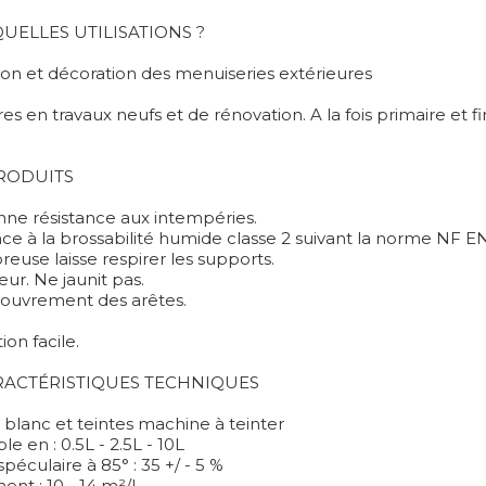
UELLES UTILISATIONS ?
ion et décoration des menuiseries extérieures
res en travaux neufs et de rénovation. A la fois primaire et fin
PRODUITS
nne résistance aux intempéries.
nce à la brossabilité humide classe 2 suivant la norme NF E
euse laisse respirer les supports.
ur. Ne jaunit pas.
ouvrement des arêtes.
ion facile.
RACTÉRISTIQUES TECHNIQUES
: blanc et teintes machine à teinter
le en : 0.5L - 2.5L - 10L
 spéculaire à 85° : 35 +/ - 5 %
nt : 10 - 14 m²/l