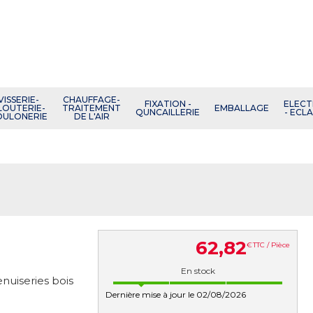
VISSERIE-
CHAUFFAGE-
FIXATION -
ELECT
LOUTERIE-
TRAITEMENT
EMBALLAGE
QUNCAILLERIE
- ECL
OULONERIE
DE L'AIR
62
,
82
€
TTC / Pièce
En stock
nuiseries bois
Dernière mise à jour le 02/08/2026