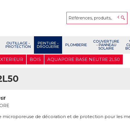
COUVERTURE
OUTILLAGE -
PEINTURE -
PLOMBERIE
- PANNEAU
C
PROTECTION
DROGUERIE
SOLAIRE
B
EXTERIEUR
BOIS
AQUAPORE BASE NEUTRE 2L50
2L50
tif
ORE
e microporeuse de décoration et de protection pour les me