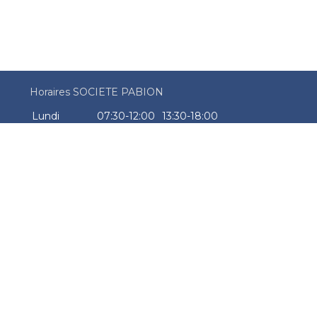
Horaires SOCIETE PABION
Lundi
07:30-12:00
13:30-18:00
Mardi
07:30-12:00
13:30-18:00
Mercredi
07:30-12:00
13:30-18:00
Jeudi
07:30-12:00
13:30-18:00
Vendredi
07:30-12:00
13:30-18:00
Samedi
Fermé
Dimanche
Fermé
CGV