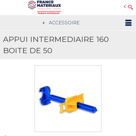
Open e-Commerce
Slogan Client
ACCESSOIRE
Aller
au
APPUI INTERMEDIAIRE 160
contenu
principal
BOITE DE 50