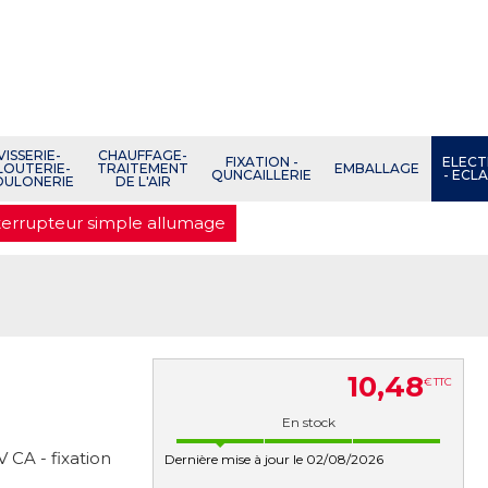
VISSERIE-
CHAUFFAGE-
FIXATION -
ELECT
LOUTERIE-
TRAITEMENT
EMBALLAGE
QUNCAILLERIE
- ECL
OULONERIE
DE L'AIR
nterrupteur simple allumage
10
,
48
€
TTC
e
En stock
 CA - fixation
Dernière mise à jour le 02/08/2026