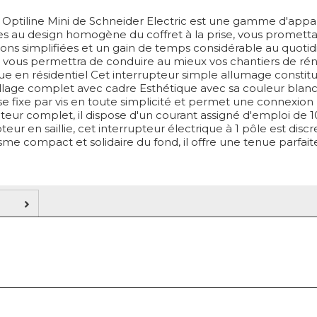
t Optiline Mini de Schneider Electric est une gamme d'appar
s au design homogène du coffret à la prise, vous promett
tions simplifiées et un gain de temps considérable au quoti
ous permettra de conduire au mieux vos chantiers de rén
que en résidentiel Cet interrupteur simple allumage constit
llage complet avec cadre Esthétique avec sa couleur blanc
 se fixe par vis en toute simplicité et permet une connexion
teur complet, il dispose d'un courant assigné d'emploi de 1
teur en saillie, cet interrupteur électrique à 1 pôle est disc
me compact et solidaire du fond, il offre une tenue parfait