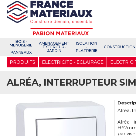
Open e-Commerce
Slogan Client
BOIS -
AMENAGEMENT
ISOLATION
MENUISERIE
EXTERIEUR-
-
CONSTRUCTION
-
JARDIN
PLATRERIE
PANNEAUX
Aller
PRODUITS
ELECTRICITE - ECLAIRAGE
ELECTRICI
au
contenu
principal
ALRÉA, INTERRUPTEUR SI
Descrip
Alréa, I
Alréa - 
H62mmxL
par vis