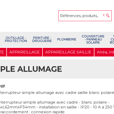
COUVERTURE
OUTILLAGE -
PEINTURE -
PLOMBERIE
- PANNEAU
C
PROTECTION
DROGUERIE
SOLAIRE
B
TE
APPAREILLAGE
APPAREILLAGE SAILLIE
Alréa, I
MPLE ALLUMAGE
tif
nterrupteur simple allumage avec cadre saillie blanc polair
interrupteur simple allumage avec cadre - blanc polaire -
62mmxP34mm - installation en saillie - IP20 - 10 A à 250 V
 - raccordement : connexion rapide