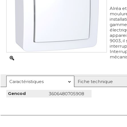
Alréa e
moulure
installa
gamme v
électri
apparei
9003, il
interrup
Interrup
mécanis
Caractéristiques
Fiche technique
Gencod
3606480705908