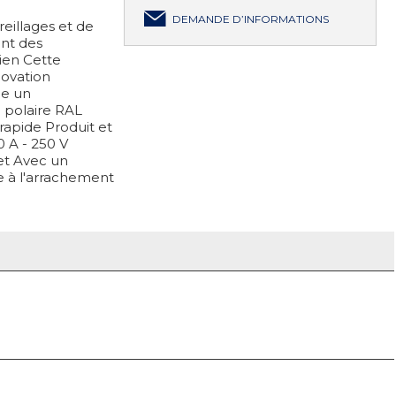
DEMANDE D’INFORMATIONS
eillages et de
ant des
dien Cette
ovation
ue un
 polaire RAL
 rapide Produit et
0 A - 250 V
ret Avec un
e à l'arrachement