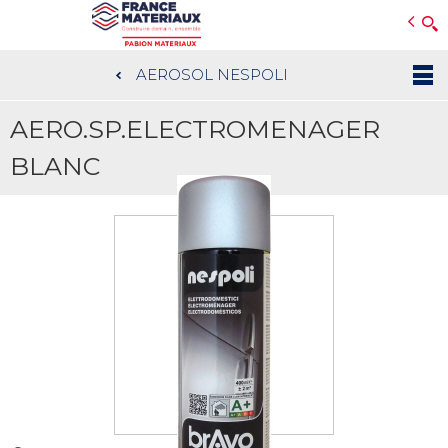
Open e-Commerce
Slogan Client
AEROSOL NESPOLI
Aller
au
AERO.SP.ELECTROMENAGER
contenu
principal
BLANC