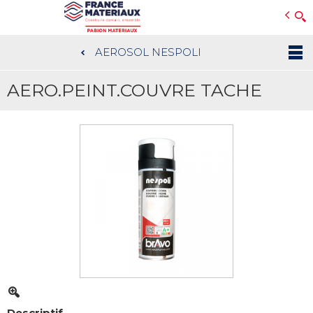
Open e-Commerce
Slogan Client
AEROSOL NESPOLI
Aller
au
AERO.PEINT.COUVRE TACHE
contenu
principal
Descriptif