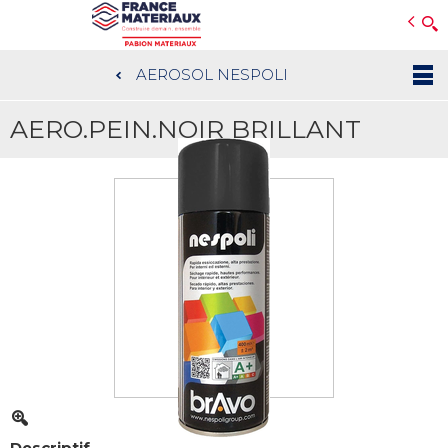
Open e-Commerce
Slogan Client
AEROSOL NESPOLI
Aller
au
AERO.PEIN.NOIR BRILLANT
contenu
principal
Descriptif