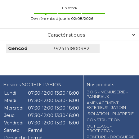
En stock
Dernière mise à jour le 02/08/2026
Caractéristiques
Gencod
3524141800482
Horaires SOCIETE PABION
Nos produits
BOIS - MENUISERIE -
Lundi
07:30-12:00
13:30-18:00
PANNEAUX
Mardi
07:30-12:00
13:30-18:00
AMENAGEMENT
EXTERIEUR- JARDIN
Mercredi
07:30-12:00
13:30-18:00
ISOLATION - PLATRERIE
Jeudi
07:30-12:00
13:30-18:00
CONSTRUCTION
Vendredi
07:30-12:00
13:30-18:00
OUTILLAGE -
Samedi
Fermé
PROTECTION
PEINTURE - DROGUERIE
Dimanche
Fermé