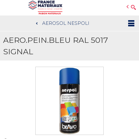
Open e-Commerce
Slogan Client
AEROSOL NESPOLI
Aller
au
AERO.PEIN.BLEU RAL 5017
contenu
principal
SIGNAL