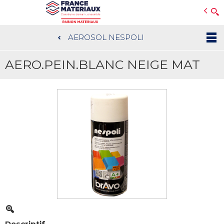
Open e-Commerce
Slogan Client
AEROSOL NESPOLI
Aller
au
AERO.PEIN.BLANC NEIGE MAT
contenu
principal
Descriptif