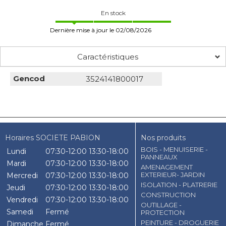
En stock
Dernière mise à jour le 02/08/2026
Caractéristiques
Gencod
3524141800017
Horaires SOCIETE PABION
Nos produits
BOIS - MENUISERIE -
Lundi
07:30-12:00
13:30-18:00
PANNEAUX
Mardi
07:30-12:00
13:30-18:00
AMENAGEMENT
EXTERIEUR- JARDIN
Mercredi
07:30-12:00
13:30-18:00
ISOLATION - PLATRERIE
Jeudi
07:30-12:00
13:30-18:00
CONSTRUCTION
Vendredi
07:30-12:00
13:30-18:00
OUTILLAGE -
Samedi
Fermé
PROTECTION
PEINTURE - DROGUERIE
Dimanche
Fermé