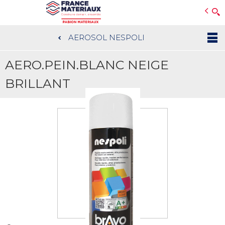
Open e-Commerce
Slogan Client
AEROSOL NESPOLI
Aller
au
AERO.PEIN.BLANC NEIGE
contenu
principal
BRILLANT