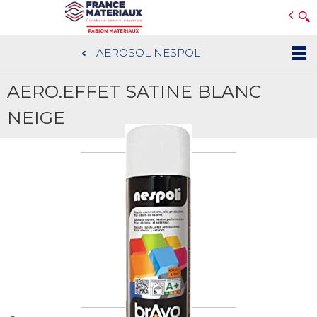
Open e-Commerce
Slogan Client
AEROSOL NESPOLI
Aller
au
AERO.EFFET SATINE BLANC
contenu
principal
NEIGE