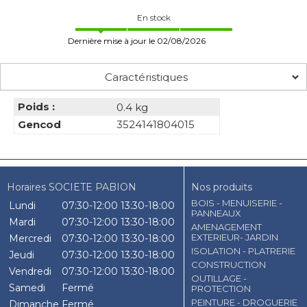
En stock
Dernière mise à jour le 02/08/2026
Caractéristiques
Poids :
0.4 kg
Gencod
3524141804015
Horaires SOCIETE PABION
Nos produits
BOIS - MENUISERIE -
Lundi
07:30-12:00
13:30-18:00
PANNEAUX
Mardi
07:30-12:00
13:30-18:00
AMENAGEMENT
EXTERIEUR- JARDIN
Mercredi
07:30-12:00
13:30-18:00
ISOLATION - PLATRERIE
Jeudi
07:30-12:00
13:30-18:00
CONSTRUCTION
Vendredi
07:30-12:00
13:30-18:00
OUTILLAGE -
Samedi
Fermé
PROTECTION
PEINTURE - DROGUERIE
Dimanche
Fermé