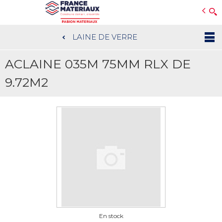
Open e-Commerce
Slogan Client
LAINE DE VERRE
Aller
au
ACLAINE 035M 75MM RLX DE
contenu
principal
9.72M2
En stock