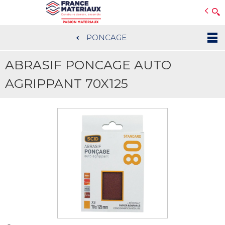
Open e-Commerce
Slogan Client
PONCAGE
Aller
au
ABRASIF PONCAGE AUTO
contenu
principal
AGRIPPANT 70X125