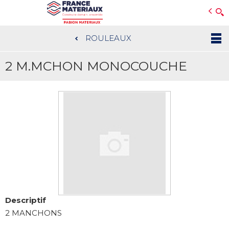
Open e-Commerce
Slogan Client
ROULEAUX
Aller
au
2 M.MCHON MONOCOUCHE
contenu
principal
Descriptif
2 MANCHONS