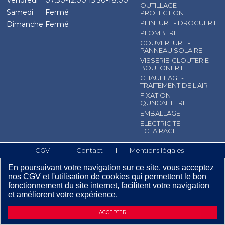
Vendredi
07:30-12:00
13:30-18:00
OUTILLAGE -
Samedi
Fermé
PROTECTION
PEINTURE - DROGUERIE
Dimanche
Fermé
PLOMBERIE
COUVERTURE -
PANNEAU SOLAIRE
VISSERIE-CLOUTERIE-
BOULONERIE
CHAUFFAGE-
TRAITEMENT DE L'AIR
FIXATION -
QUNCAILLERIE
EMBALLAGE
ELECTRICITE -
ECLAIRAGE
CGV
Contact
Mentions légales
Plan du site
En poursuivant votre navigation sur ce site, vous acceptez
nos CGV et l'utilisation de cookies qui permettent le bon
fonctionnement du site internet, facilitent votre navigation
et améliorent votre expérience.
ACCEPTER