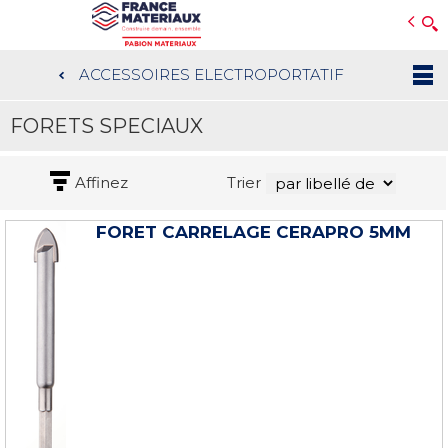
Open e-Commerce
Slogan Client
ACCESSOIRES ELECTROPORTATIF
Aller
au
FORETS SPECIAUX
contenu
principal
Affinez
Trier
FORET CARRELAGE CERAPRO 5MM